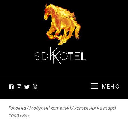
МЕНЮ
Головна /
Модульні котельні /
котельня на тирсі
1000 кВт