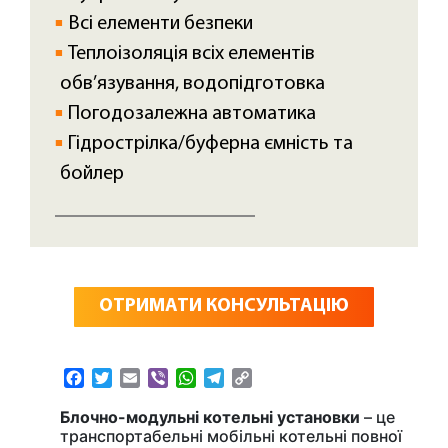
Всі елементи безпеки
Теплоізоляція всіх елементів
обв’язування, водопідготовка
Погодозалежна автоматика
Гідрострілка/буферна ємність та
бойлер
ОТРИМАТИ КОНСУЛЬТАЦІЮ
Facebook
Twitter
Email
Viber
WhatsApp
Telegram
Copy
Link
Блочно-модульні котельні установки
– це
транспортабельні мобільні котельні повної