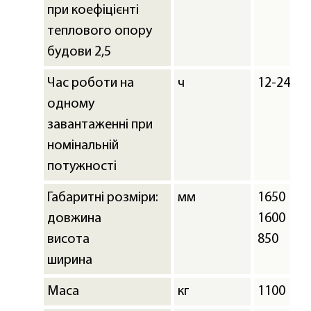
при коефіцієнті
теплового опору
будови 2,5
Час роботи на
ч
12-24
одному
завантаженні при
номінальній
потужності
Габаритні розміри:
мм
1650
довжина
1600
висота
850
ширина
Маса
кг
1100