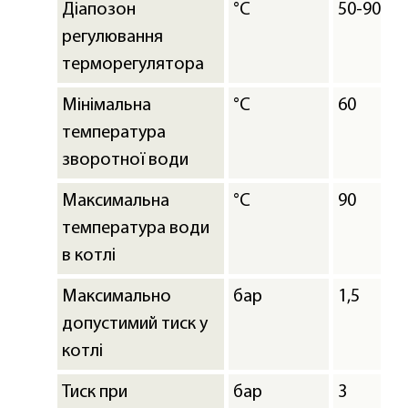
Діапозон
°C
50-90
регулювання
терморегулятора
Мінімальна
°C
60
температура
зворотної води
Максимальна
°C
90
температура води
в котлі
Максимально
бар
1,5
допустимий тиск у
котлі
Тиск при
бар
3