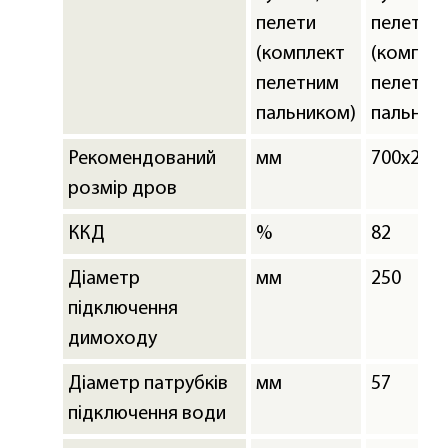
пелети
пелети
(комплект
(компле
пелетним
пелетни
пальником)
пальник
Рекомендований
мм
700х250
розмір дров
ККД
%
82
Діаметр
мм
250
підключення
димоходу
Діаметр патрубків
мм
57
підключення води