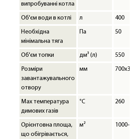
випробуванні котла
Об'єм води в котлі
л
400
Необхідна
Па
50
мінімальна тяга
Об'єм топки
дм³ (л)
550
Розміри
мм
700х300
завантажувального
отвору
Мах температура
°C
260
димових газів
Орієнтовна площа,
м²
1000-12
що обігрівається,