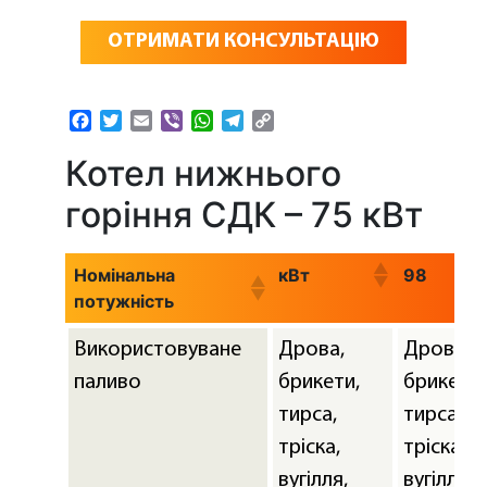
ОТРИМАТИ КОНСУЛЬТАЦІЮ
Facebook
Twitter
Email
Viber
WhatsApp
Telegram
Copy
Link
Котел нижнього
горіння СДК – 75 кВт
Номінальна
кВт
98
потужність
Використовуване
Дрова,
Дрова,
паливо
брикети,
брикети,
тирса,
тирса,
тріска,
тріска,
вугілля,
вугілля,