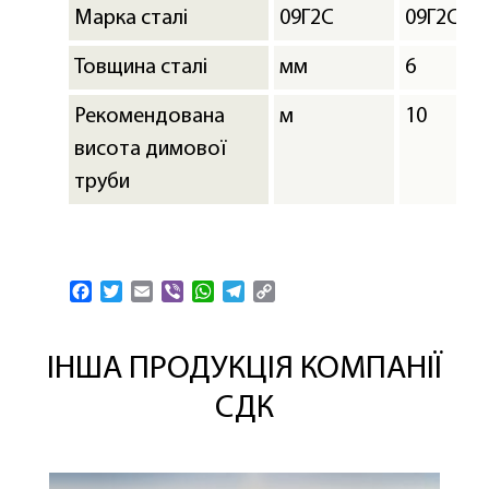
Марка сталі
09Г2С
09Г2С
Товщина сталі
мм
6
Рекомендована
м
10
висота димової
труби
Facebook
Twitter
Email
Viber
WhatsApp
Telegram
Copy
Link
ІНША ПРОДУКЦІЯ КОМПАНІЇ
СДК