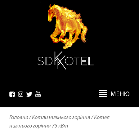
МЕНЮ
Головна /
Котли нижнього горіння /
Котел
нижнього горіння 75 кВт