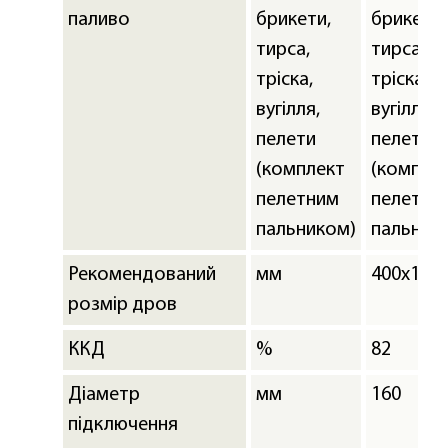
паливо
брикети,
брикети,
тирса,
тирса,
тріска,
тріска,
вугілля,
вугілля,
пелети
пелети
(комплект
(компле
пелетним
пелетни
пальником)
пальник
Рекомендований
мм
400х150
розмір дров
ККД
%
82
Діаметр
мм
160
підключення