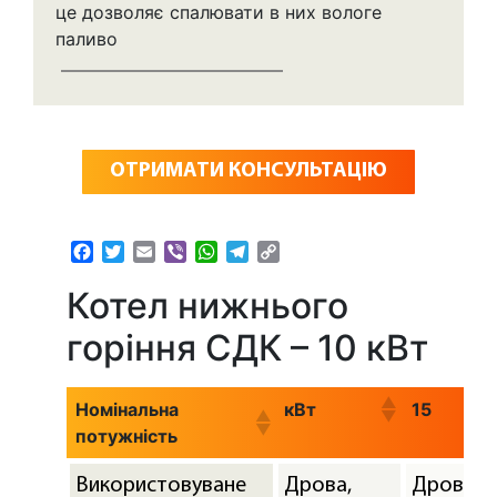
це дозволяє спалювати в них вологе
паливо
ОТРИМАТИ КОНСУЛЬТАЦІЮ
Facebook
Twitter
Email
Viber
WhatsApp
Telegram
Copy
Link
Котел нижнього
горіння CДК – 10 кВт
Номінальна
кВт
15
потужність
Використовуване
Дрова,
Дрова,