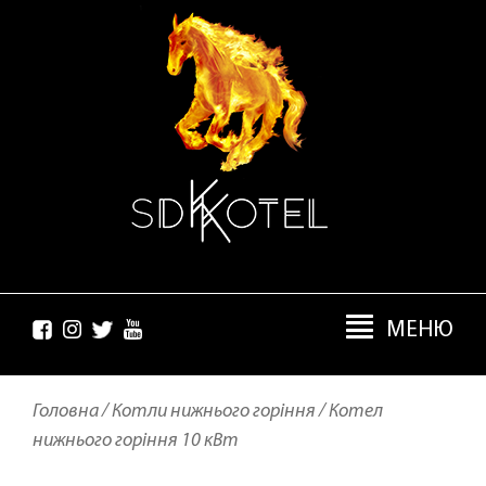
МЕНЮ
Головна /
Котли нижнього горіння /
Котел
нижнього горіння 10 кВт