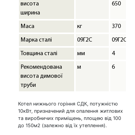
висота
650
ширина
Маса
кг
370
Марка сталі
09Г2С
09Г2С
Товщина сталі
мм
4
Рекомендована
м
6
висота димової
труби
Котел нижнього горіння СДК, потужністю
10кВт, призначений для опалення житлових
та виробничих приміщень, площею від 100
до 150м2 (залежно від їх утеплення).