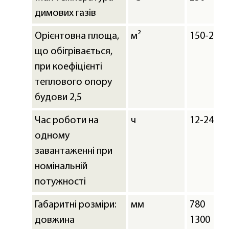
димових газів
Орієнтовна площа,
м²
150-200
що обігрівається,
при коефіцієнті
теплового опору
будови 2,5
Час роботи на
ч
12-24
одному
завантаженні при
номінальній
потужності
Габаритні розміри:
мм
780
довжина
1300