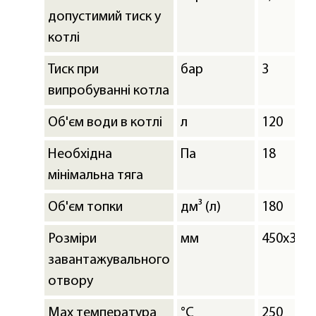
допустимий тиск у
котлі
Тиск при
бар
3
випробуванні котла
Об'єм води в котлі
л
120
Необхідна
Па
18
мінімальна тяга
Об'єм топки
дм³ (л)
180
Розміри
мм
450х300
завантажувального
отвору
Мах температура
°C
250