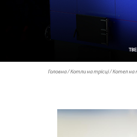
ТВЕ
Головна /
Котли на трісці /
Котел на 