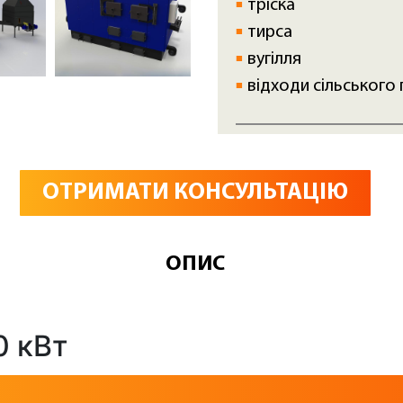
тріска
тирса
вугілля
відходи сільського
ОТРИМАТИ КОНСУЛЬТАЦІЮ
ОПИС
0 кВт