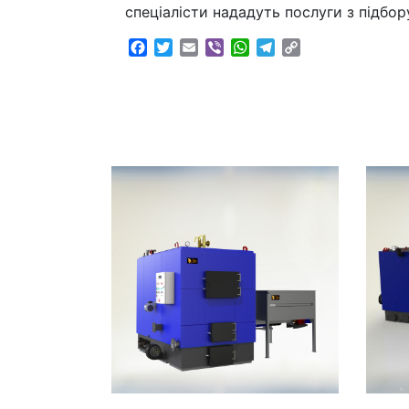
спеціалісти нададуть послуги з підбо
Facebook
Twitter
Email
Viber
WhatsApp
Telegram
Copy
Link