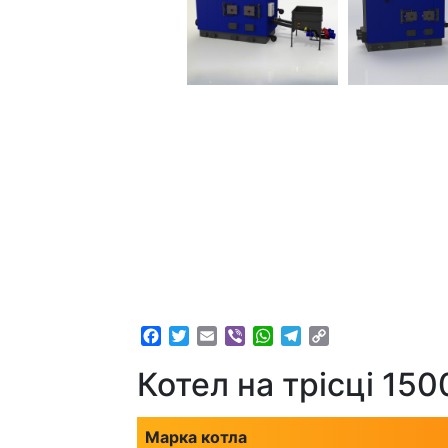
Facebook
Twitter
Email
Viber
WhatsApp
Telegram
Copy
Link
Котел на трісці 150
Марка котла