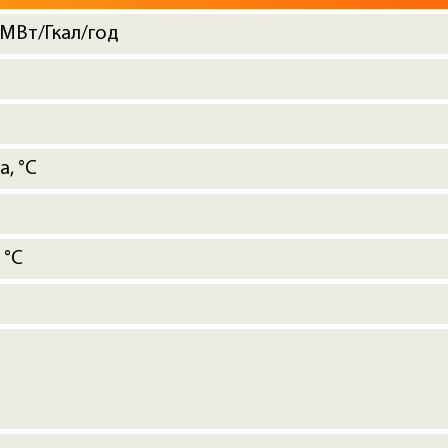
 МВт/Гкал/год
а, °C
 °C