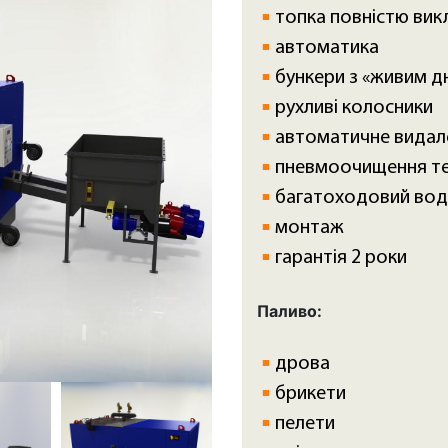
топка повністю ви
автоматика
бункери з «живим д
рухливі колосники
автоматичне видал
пневмоочищення т
багатоходовий вод
монтаж
гарантія 2 роки
Паливо:
дрова
брикети
пелети