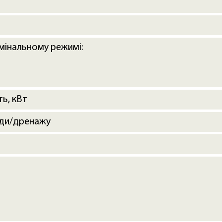
мінальному режимі:
ь, кВт
оди/дренажу