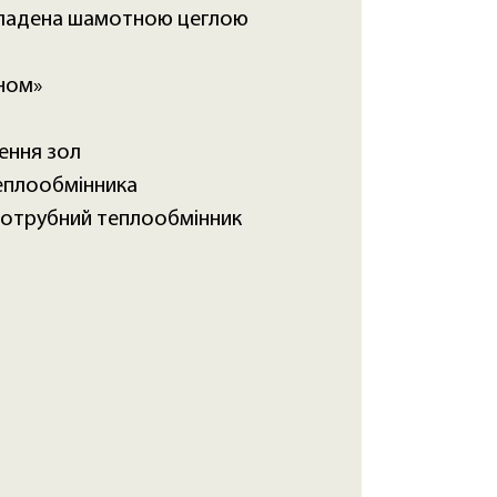
кладена шамотною цеглою
ном»
ення зол
еплообмінника
отрубний теплообмінник