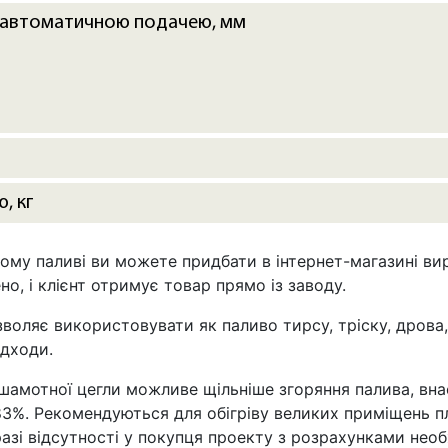
з автоматичною подачею, мм
, кг
му паливі ви можете придбати в інтернет-магазині вир
о, і клієнт отримує товар прямо із заводу.
оляє використовувати як паливо тирсу, тріску, дрова, 
ідходи.
 шамотної цегли можливе щільніше згоряння палива, вн
83%. Рекомендуються для обігріву великих приміщень п
разі відсутності у покупця проекту з розрахунками необ