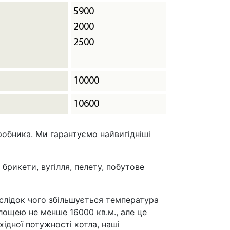
5900
2000
2500
10000
10600
обника. Ми гарантуємо найвигідніші
брикети, вугілля, пелету, побутове
аслідок чого збільшується температура
лощею не менше 16000 кв.м., але це
хідної потужності котла, наші