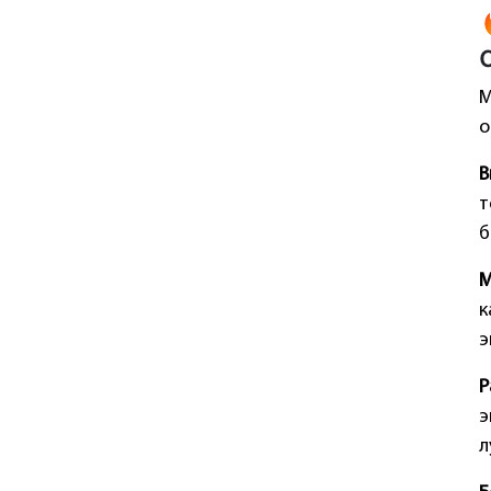
М
о
В
т
б
М
к
э
Р
э
л