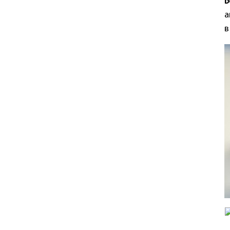
Б
а
в