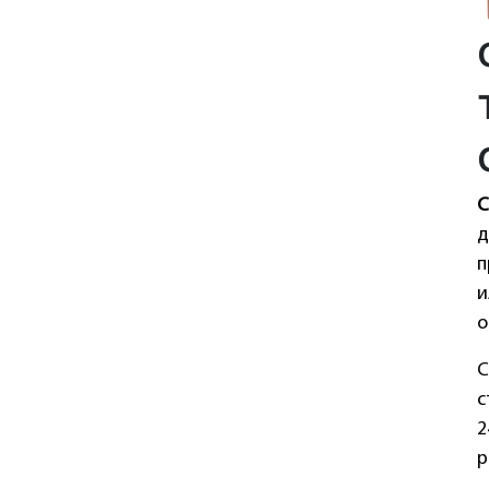
С
д
п
и
о
С
с
2
р